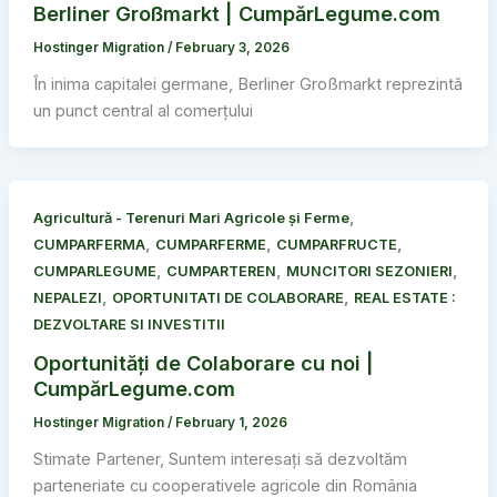
Berliner Großmarkt | CumpărLegume.com
Hostinger Migration
/
February 3, 2026
În inima capitalei germane, Berliner Großmarkt reprezintă
un punct central al comerțului
,
Agricultură - Terenuri Mari Agricole și Ferme
,
,
,
CUMPARFERMA
CUMPARFERME
CUMPARFRUCTE
,
,
,
CUMPARLEGUME
CUMPARTEREN
MUNCITORI SEZONIERI
,
,
NEPALEZI
OPORTUNITATI DE COLABORARE
REAL ESTATE :
DEZVOLTARE SI INVESTITII
Oportunități de Colaborare cu noi |
CumpărLegume.com
Hostinger Migration
/
February 1, 2026
Stimate Partener, Suntem interesați să dezvoltăm
parteneriate cu cooperativele agricole din România