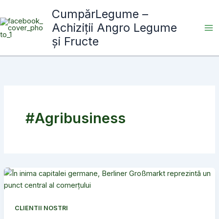
Skip
CumpărLegume –
to
Achiziții Angro Legume
content
și Fructe
#Agribusiness
CLIENTII NOSTRI