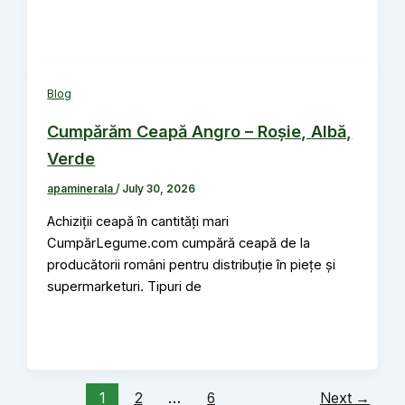
Blog
Cumpărăm Ceapă Angro – Roșie, Albă,
Verde
apaminerala
/
July 30, 2026
Achiziții ceapă în cantități mari
CumpărLegume.com cumpără ceapă de la
producătorii români pentru distribuție în piețe și
supermarketuri. Tipuri de
1
2
…
6
Next
→