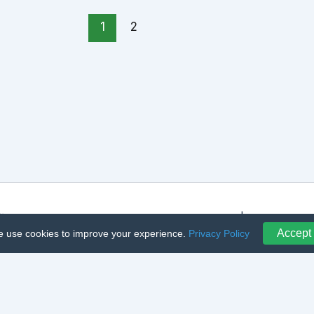
1
2
rLegume – Achiziții Angro Legume și Fructe | Powered b
Accept
 use cookies to improve your experience.
Privacy Policy