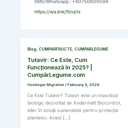
SMS/Whatsapp : +40750609594
https://wa.link/fbvp1x
,
,
Blog
CUMPARFRUCTE
CUMPARLEGUME
Tutavir: Ce Este, Cum
Funcționează în 2025? |
CumpărLegume.com
Hostinger Migration
/
February 5, 2026
Ce Este Tutavir? Tutavir este un insecticid
biologic dezvoltat de Andermatt Biocontrol,
lider în soluții sustenabile pentru protecția
plantelor. Acest […]