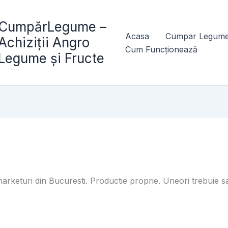
CumpărLegume –
Acasa
Cumpar Legume
Achiziții Angro
Cum Funcționează
Legume și Fructe
marketuri din Bucuresti. Productie proprie. Uneori trebui