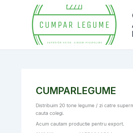
Skip
to
content
CUMPARLEGUME
Distribuim 20 tone legume / zi catre super
cauta colegi.
Acum cautam productie pentru export.