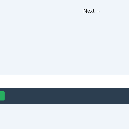
Next
→
y
Astra WordPress Theme