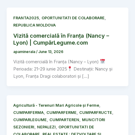
,
,
FRANTA2025
OPORTUNITATI DE COLABORARE
REPUBLICA MOLDOVA
Vizită comercială în Franța (Nancy –
Lyon) | CumpărLegume.com
apaminerala
/
June 13, 2026
Vizită comercială în Franța (Nancy – Lyon)
Perioada: 21–29 iunie 2025
Destinații: Nancy și
Lyon, Franța Dragi colaboratori și […]
,
Agricultură - Terenuri Mari Agricole și Ferme
,
,
,
CUMPARFERMA
CUMPARFERME
CUMPARFRUCTE
,
,
CUMPARLEGUME
CUMPARTEREN
MUNCITORI
,
,
SEZONIERI
NEPALEZI
OPORTUNITATI DE
,
COLABORARE
REAL ESTATE : DEZVOLTARE SI