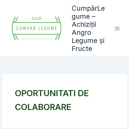
Skip
CumpărLe
to
gume –
content
Achiziții
Angro
Legume și
Fructe
OPORTUNITATI DE
COLABORARE