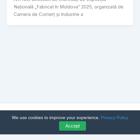
Națională „Fabricat în Moldova” 2025, organizată de
Camera de Comerț și Industrie a
Copyright © 2026 CumpărLegume – Achiziții Angro Legume și
We use cookies to improve your experience.
Privacy Policy
Fructe | Powered by
Astra WordPress Theme
Accept