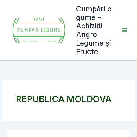
Skip
CumpărLe
to
gume –
content
Achiziții
Angro
Legume și
Fructe
REPUBLICA MOLDOVA