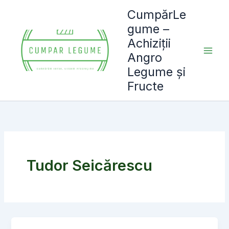
Skip
CumpărLe
to
gume –
content
Achiziții
Angro
Legume și
Fructe
Tudor Seicărescu