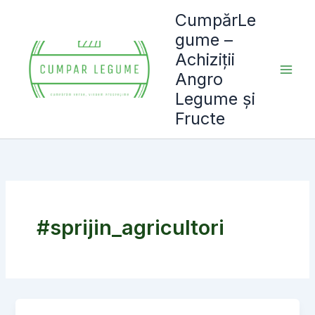
Skip
CumpărLe
to
gume –
content
Achiziții
Angro
Legume și
Fructe
#sprijin_agricultori