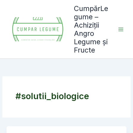
Skip
CumpărLe
to
gume –
content
Achiziții
Angro
Legume și
Fructe
#solutii_biologice