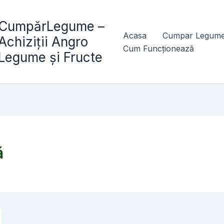
CumpărLegume –
Acasa
Cumpar Legume
Achiziții Angro
Cum Funcționează
Legume și Fructe
ă