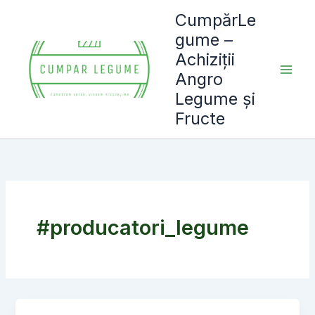
Skip
CumpărLe
to
gume –
content
Achiziții
Angro
Legume și
Fructe
#producatori_legume