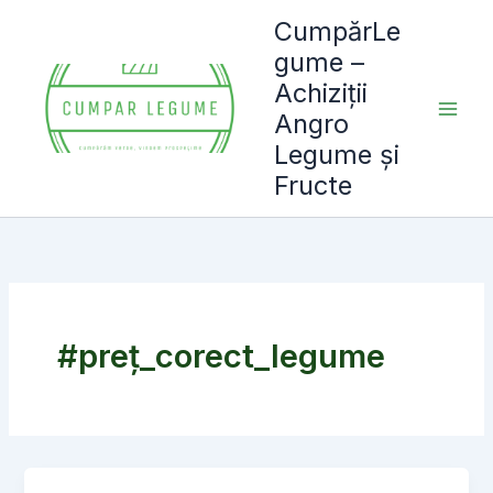
Skip
CumpărLe
to
gume –
content
Achiziții
Angro
Legume și
Fructe
#preț_corect_legume