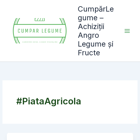
Skip
CumpărLe
to
gume –
content
Achiziții
Angro
Legume și
Fructe
#PiataAgricola