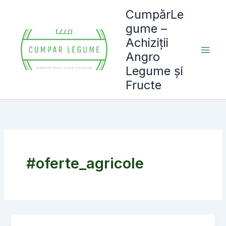
Skip
CumpărLe
to
gume –
content
Achiziții
Angro
Legume și
Fructe
#oferte_agricole