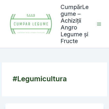
Skip
CumpărLe
to
gume –
content
Achiziții
Angro
Legume și
Fructe
#Legumicultura