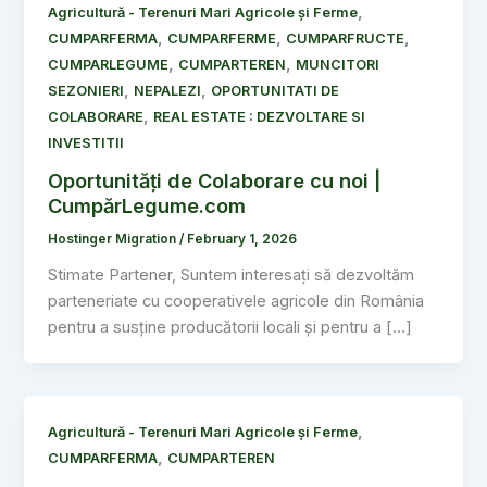
,
Agricultură - Terenuri Mari Agricole și Ferme
,
,
,
CUMPARFERMA
CUMPARFERME
CUMPARFRUCTE
,
,
CUMPARLEGUME
CUMPARTEREN
MUNCITORI
,
,
SEZONIERI
NEPALEZI
OPORTUNITATI DE
,
COLABORARE
REAL ESTATE : DEZVOLTARE SI
INVESTITII
Oportunități de Colaborare cu noi |
CumpărLegume.com
Hostinger Migration
/
February 1, 2026
Stimate Partener, Suntem interesați să dezvoltăm
parteneriate cu cooperativele agricole din România
pentru a susține producătorii locali și pentru a […]
,
Agricultură - Terenuri Mari Agricole și Ferme
,
CUMPARFERMA
CUMPARTEREN