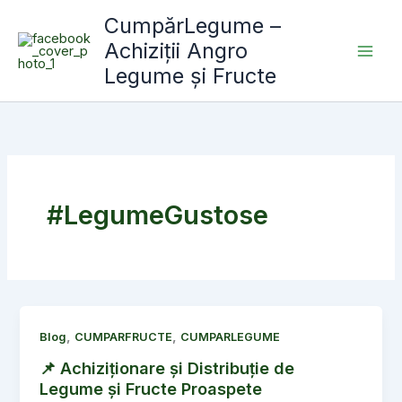
Skip
CumpărLegume –
to
Achiziții Angro
content
Legume și Fructe
#LegumeGustose
,
,
Blog
CUMPARFRUCTE
CUMPARLEGUME
📌 Achiziționare și Distribuție de
Legume și Fructe Proaspete