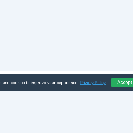
Accept
 use cookies to improve your experience.
Privacy Policy
ro Legume și Fructe | Powered by
Astra WordPress Them
tion Marketplace:
🌾 Teren agricol
·
🚜 Ferme executare
·
