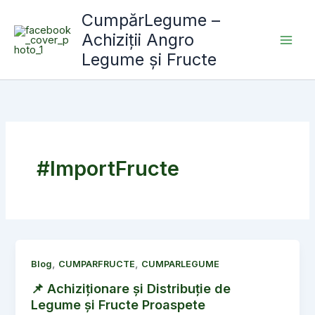
Skip
CumpărLegume –
to
Achiziții Angro
content
Legume și Fructe
#ImportFructe
,
,
Blog
CUMPARFRUCTE
CUMPARLEGUME
📌 Achiziționare și Distribuție de
Legume și Fructe Proaspete