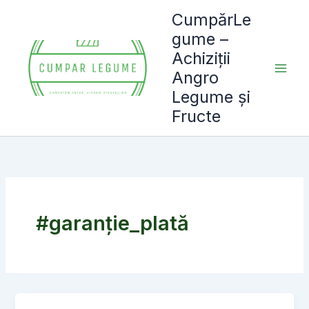
Skip
CumpărLe
to
gume –
content
Achiziții
Angro
Legume și
Fructe
#garanție_plată