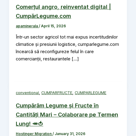
Comerțul angro, reinventat digital |
CumpărLegume.com
apaminerala
/
April 15, 2026
Într-un sector agricol tot mai expus incertitudinilor
climatice și presiunii logistice, cumparlegume.com
încearcă să reconfigureze felul în care
comercianții, restaurantele […]
,
,
conventional
CUMPARFRUCTE
CUMPARLEGUME
Cumpărăm Legume și Fructe în
Cantități Mari – Colaborare pe Termen
Lung! 🥕🍅
Hostinger Migration
/
January 31, 2026