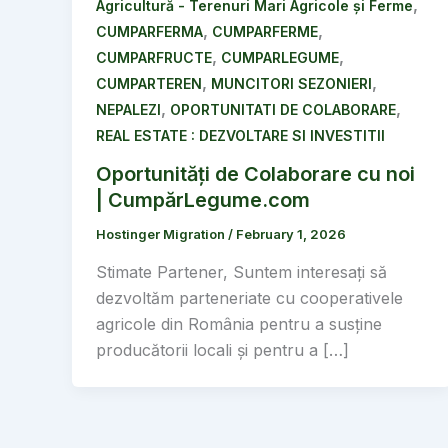
,
Agricultură - Terenuri Mari Agricole și Ferme
,
,
CUMPARFERMA
CUMPARFERME
,
,
CUMPARFRUCTE
CUMPARLEGUME
,
,
CUMPARTEREN
MUNCITORI SEZONIERI
,
,
NEPALEZI
OPORTUNITATI DE COLABORARE
REAL ESTATE : DEZVOLTARE SI INVESTITII
Oportunități de Colaborare cu noi
| CumpărLegume.com
Hostinger Migration
/
February 1, 2026
Stimate Partener, Suntem interesați să
dezvoltăm parteneriate cu cooperativele
agricole din România pentru a susține
producătorii locali și pentru a […]