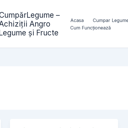
CumpărLegume –
Acasa
Cumpar Legume
Achiziții Angro
Cum Funcționează
Legume și Fructe