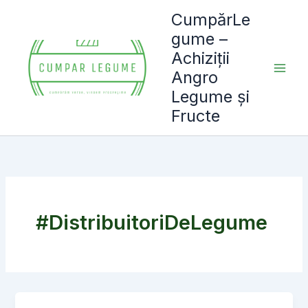
Skip
CumpărLe
to
gume –
content
Achiziții
Angro
Legume și
Fructe
#DistribuitoriDeLegume