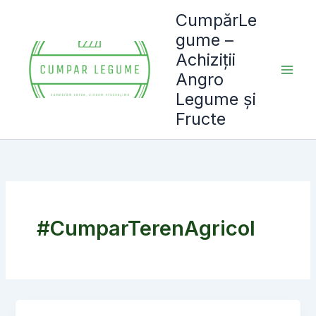
Skip
CumpărLe
to
gume –
content
Achiziții
Angro
Legume și
Fructe
#CumparTerenAgricol