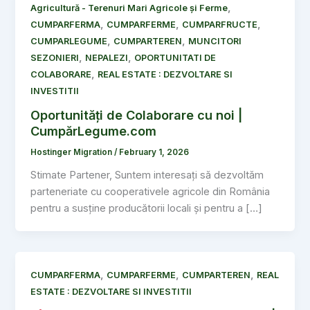
,
Agricultură - Terenuri Mari Agricole și Ferme
,
,
,
CUMPARFERMA
CUMPARFERME
CUMPARFRUCTE
,
,
CUMPARLEGUME
CUMPARTEREN
MUNCITORI
,
,
SEZONIERI
NEPALEZI
OPORTUNITATI DE
,
COLABORARE
REAL ESTATE : DEZVOLTARE SI
INVESTITII
Oportunități de Colaborare cu noi |
CumpărLegume.com
Hostinger Migration
/
February 1, 2026
Stimate Partener, Suntem interesați să dezvoltăm
parteneriate cu cooperativele agricole din România
pentru a susține producătorii locali și pentru a […]
,
,
,
CUMPARFERMA
CUMPARFERME
CUMPARTEREN
REAL
ESTATE : DEZVOLTARE SI INVESTITII