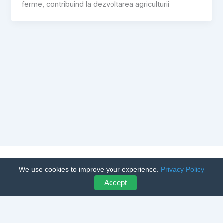
ferme, contribuind la dezvoltarea agriculturii
Copyright © 2026 CumpărLegume – Achiziții Angro Legume și
We use cookies to improve your experience.
Privacy Policy
Fructe | Powered by
Astra WordPress Theme
Accept