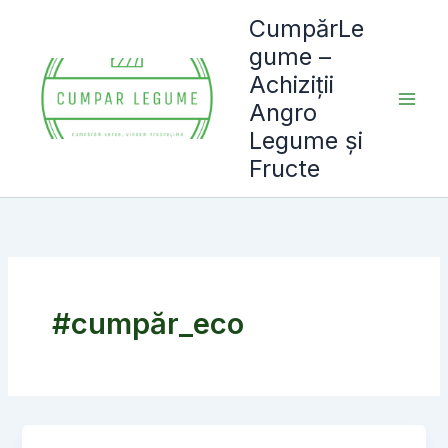
Skip
CumpărLe
to
gume –
content
Achiziții
Angro
Legume și
Fructe
#cumpăr_eco