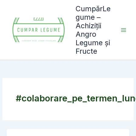
Skip
CumpărLe
to
gume –
content
Achiziții
Angro
Legume și
Fructe
#colaborare_pe_termen_lun