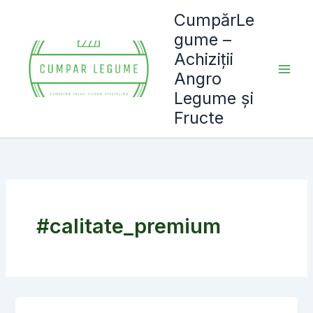
Skip
CumpărLe
to
gume –
content
Achiziții
Angro
Legume și
Fructe
#calitate_premium