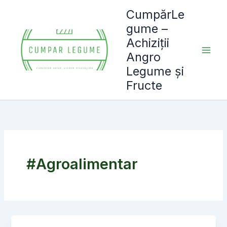
Skip
CumpărLe
to
gume –
content
Achiziții
Angro
Legume și
Fructe
#Agroalimentar