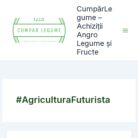
Skip
CumpărLe
to
gume –
content
Achiziții
Angro
Legume și
Fructe
#AgriculturaFuturista