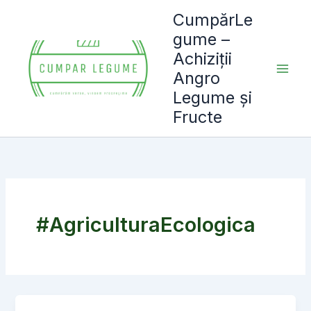
Skip
CumpărLe
to
gume –
content
Achiziții
Angro
Legume și
Fructe
#AgriculturaEcologica