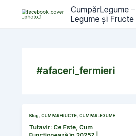
Skip
CumpărLegume – A
to
Legume și Fructe
content
#afaceri_fermieri
,
,
Blog
CUMPARFRUCTE
CUMPARLEGUME
Tutavir: Ce Este, Cum
Funcționează în 2025? |