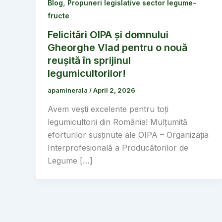
,
Blog
Propuneri legislative sector legume-
fructe
Felicitări OIPA și domnului
Gheorghe Vlad pentru o nouă
reușită în sprijinul
legumicultorilor!
apaminerala
/
April 2, 2026
Avem vești excelente pentru toți
legumicultorii din România! Mulțumită
eforturilor susținute ale OIPA – Organizația
Interprofesională a Producătorilor de
Legume […]