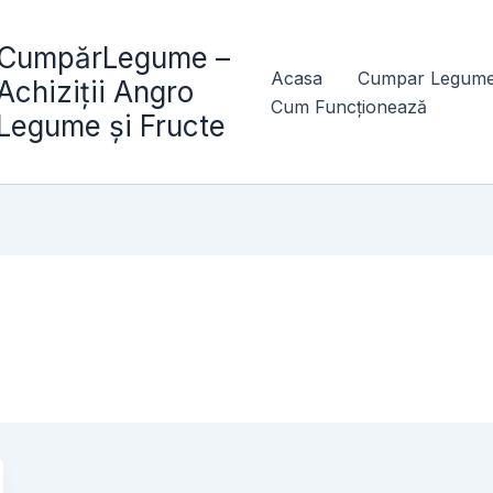
CumpărLegume –
Acasa
Cumpar Legume
Achiziții Angro
Cum Funcționează
Legume și Fructe