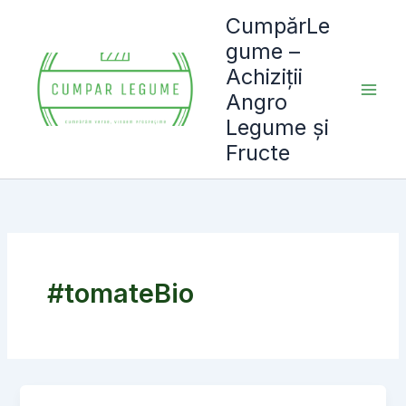
Skip
CumpărLe
to
gume –
content
Achiziții
Angro
Legume și
Fructe
#tomateBio