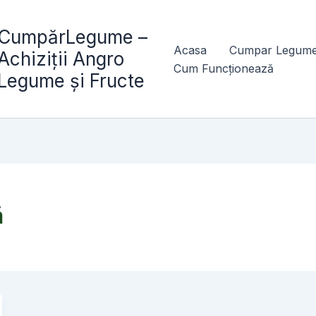
CumpărLegume –
Acasa
Cumpar Legume
Achiziții Angro
Cum Funcționează
Legume și Fructe
ă