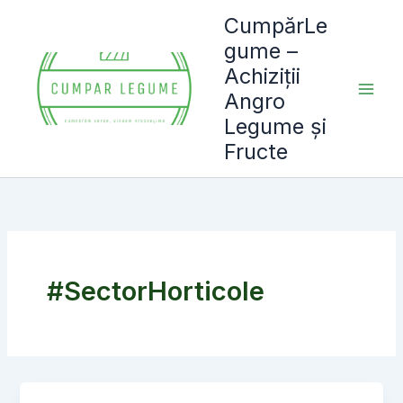
Skip
CumpărLe
to
gume –
content
Achiziții
Angro
Legume și
Fructe
#SectorHorticole