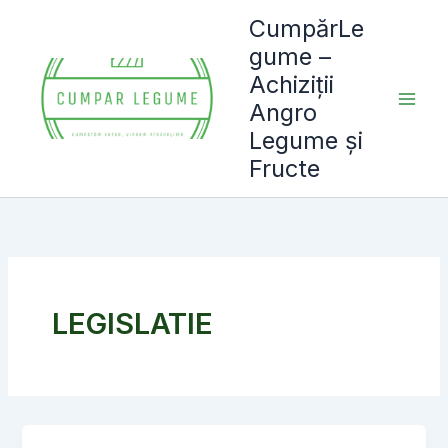
Skip
CumpărLe
to
gume –
content
Achiziții
Angro
Legume și
Fructe
LEGISLATIE