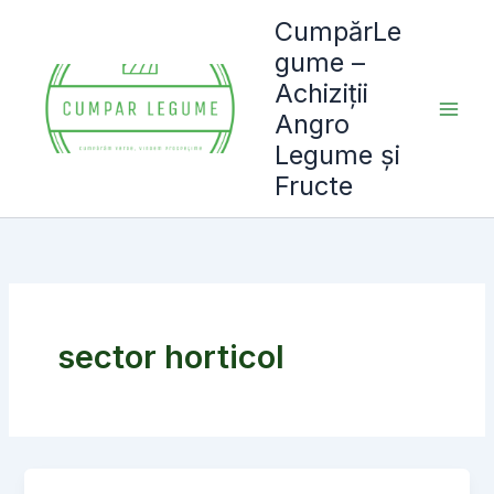
Skip
CumpărLe
to
gume –
content
Achiziții
Angro
Legume și
Fructe
sector horticol