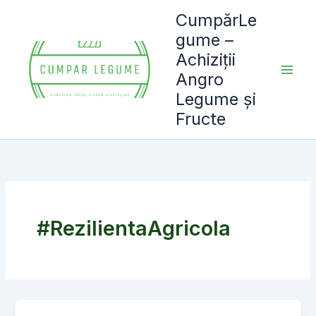
Skip
CumpărLe
to
gume –
content
Achiziții
Angro
Legume și
Fructe
#RezilientaAgricola