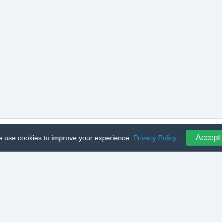
Accept
 use cookies to improve your experience.
Privacy Policy
ro Legume și Fructe | Powered by
Astra WordPress Them
tion Marketplace:
🌾 Teren agricol
·
🚜 Ferme executare
·
