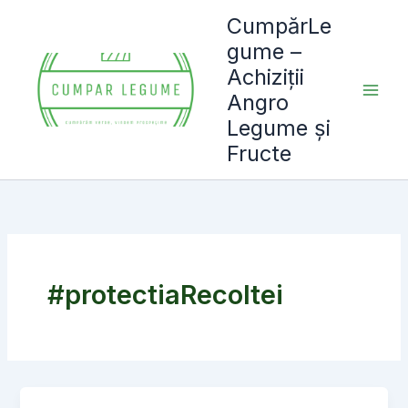
Skip
CumpărLe
to
gume –
content
Achiziții
Angro
Legume și
Fructe
#protectiaRecoltei