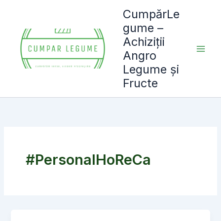
Skip
CumpărLe
to
gume –
content
Achiziții
Angro
Legume și
Fructe
#PersonalHoReCa