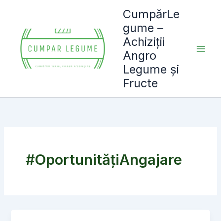
Skip
CumpărLe
to
gume –
content
Achiziții
Angro
Legume și
Fructe
#OportunitățiAngajare