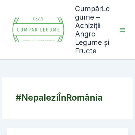
Skip
CumpărLe
to
gume –
content
Achiziții
Angro
Legume și
Fructe
#NepaleziÎnRomânia