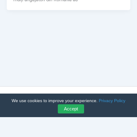
Copyright © 2026 CumpărLegume – Achiziții Angro Legume și
We use cookies to improve your experience.
Privacy Policy
Fructe | Powered by
Astra WordPress Theme
Accept