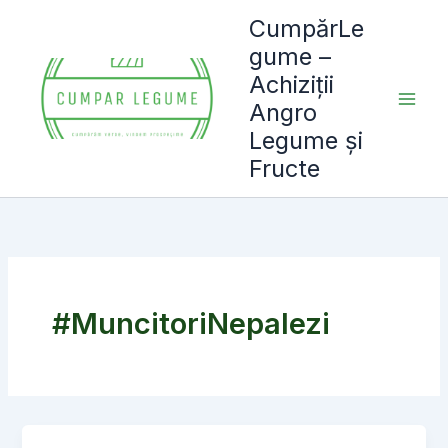
Skip
CumpărLe
to
gume –
content
Achiziții
Angro
Legume și
Fructe
#MuncitoriNepalezi