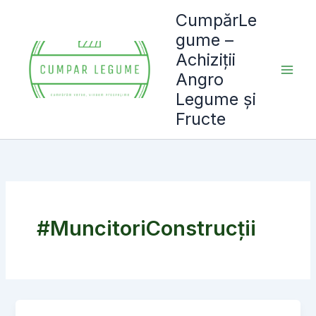
Skip
CumpărLe
to
gume –
content
Achiziții
Angro
Legume și
Fructe
#MuncitoriConstrucții