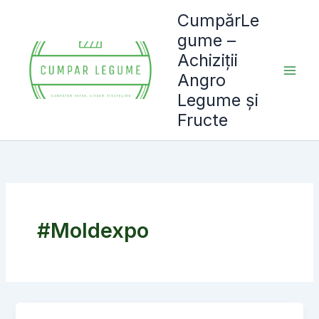
Skip
CumpărLe
to
gume –
content
Achiziții
Angro
Legume și
Fructe
#Moldexpo