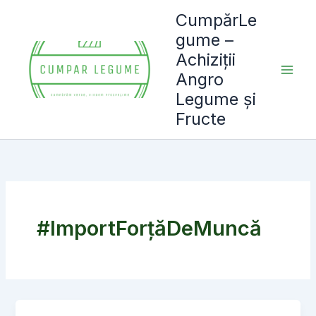
Skip
CumpărLe
to
gume –
content
Achiziții
Angro
Legume și
Fructe
#ImportForțăDeMuncă