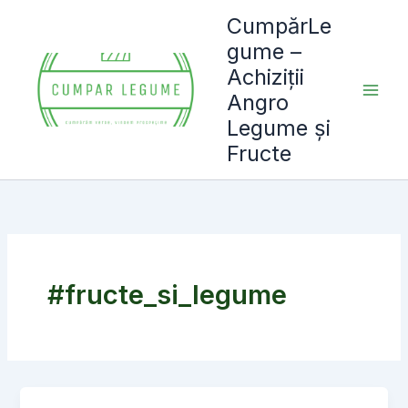
Skip
CumpărLe
to
gume –
content
Achiziții
Angro
Legume și
Fructe
#fructe_si_legume