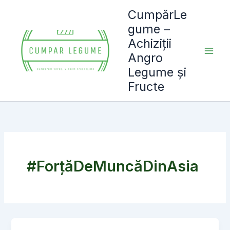
Skip
CumpărLe
to
gume –
content
Achiziții
Angro
Legume și
Fructe
#ForțăDeMuncăDinAsia