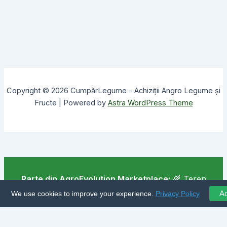
Copyright © 2026 CumpărLegume – Achiziții Angro Legume și
Fructe | Powered by
Astra WordPress Theme
Parte din AgroEvolution Marketplace:
🌾 Teren
agricol
·
🚜 Ferme executare
·
📋 Catalog
We use cookies to improve your experience.
Privacy Policy
Ac
producatori