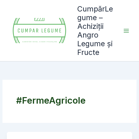
Skip
CumpărLe
to
gume –
content
Achiziții
Angro
Legume și
Fructe
#FermeAgricole