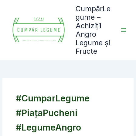
Skip
CumpărLe
to
gume –
content
Achiziții
Angro
Legume și
Fructe
#CumparLegume
#PiațaPucheni
#LegumeAngro