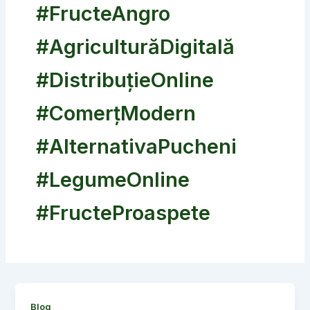
#FructeAngro
#AgriculturăDigitală
#DistribuțieOnline
#ComerțModern
#AlternativaPucheni
#LegumeOnline
#FructeProaspete
Blog